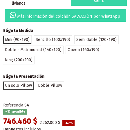
cama
livianos
Más información del colchón SALVACIÓN por WhatsApp
Elige tu Medida
Mini (90x190)
Sencillo (100x190)
Semi doble (120x190)
Doble - Matrimonial (140x190)
Queen (160x190)
King (200x200)
Elige la Presentación
Un solo Pillow
Doble Pillow
Referencia
SA
Disponible
746.460 $
2.262.000 $
-67%
Impuestos incluidos