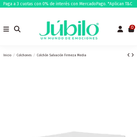
a a 3 cuotas con 0% de interés con MercadoPago. *Aplican T&C
❤️
0
Inicio
Colchones
Colchón Salvación Firmeza Media