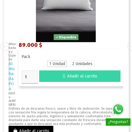
Disponible
89.000 $
Almo
Almo
hada
hada
s y
s y
Cojin
Cojin
Pack
es
es
Al
Al
1 Unidad
2 Unidades
mo
mo
ha
ha

Añadir al carrito
da
da
Frí
de
a
fibr
a
Júbil
o
silic
ALMF
on
IBFRI
ad
Disfruta de un descanso fresco, suave y libre de sudoración. Su superficie
para
con sensación fría regula la temperatura de tu cabeza, ofreciéndote un
a
te
entorno de sueño plácido, higiénico y sumamente confortable.Está
Júbil
a
diseñada para darte una sensación constante de frescura durante la noche,
¿Preguntas?
o
ayudando a que tu descanso sea más profundo y confortable.
ALMF
IB
Añadir al carrito